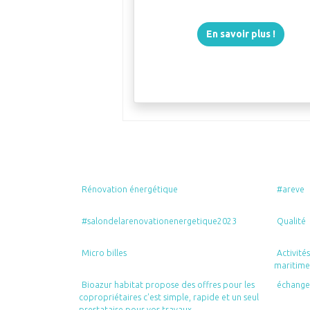
En savoir plus !
Rénovation énergétique
#areve
#salondelarenovationenergetique2023
Qualité
Micro billes
Activités
maritimes
Bioazur habitat propose des offres pour les
échange
copropriétaires c'est simple, rapide et un seul
prestataire pour vos travaux.