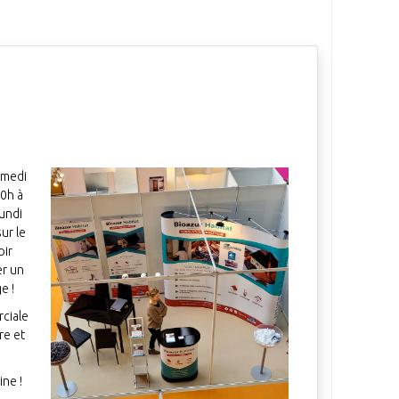
amedi
10h à
lundi
ur le
oir
er un
ge !
ciale
re et
ine !