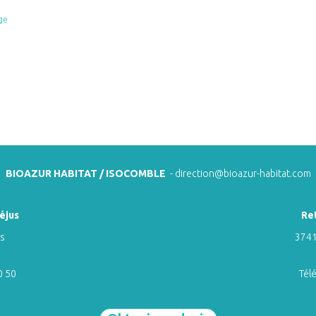
ge
BIOAZUR HABITAT / ISOCOMBLE
-
direction@bioazur-habitat.com
éjus
Re
ns
3741
0 50
Tél