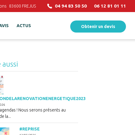
04 94 83 50 50
06 12 81 01 11
ions
83600
FREJUS
AVIS
ACTUS
Obtenir un devis
e aussi
ONDELARENOVATIONENERGETIQUE2023
2026
 agendas ! Nous serons présents au
e la...
#REPRISE