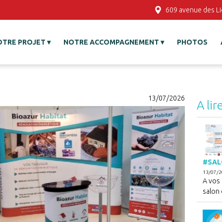
609 avenue des L
OTRE PROJET
NOTRE ACCOMPAGNEMENT
PHOTOS
13/07/2026
A lir
#SAL
13/07/
A vos
salon d