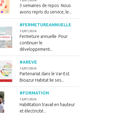
13/07/2026
3 semaines de repos Nous
avons repris du service, le...
#FERMETUREANNUELLE
13/07/2026
Fermeture annuelle Pour
continuer le
développement...
#AREVE
13/07/2026
Partenariat dans le Var-Est
Bioazur Habitat lie ses...
#FORMATION
13/07/2026
Habilitation travail en hauteur
et électricité...