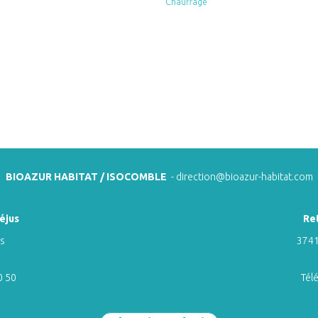
Chauffage
BIOAZUR HABITAT / ISOCOMBLE
-
direction@bioazur-habitat.com
éjus
Re
ns
3741
0 50
Tél