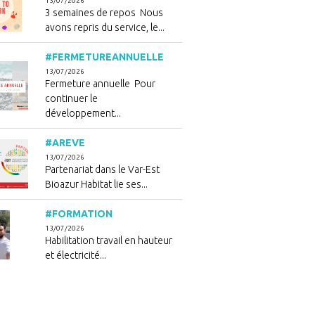
13/07/2026
3 semaines de repos Nous
avons repris du service, le...
#FERMETUREANNUELLE
13/07/2026
Fermeture annuelle Pour
continuer le
développement...
#AREVE
13/07/2026
Partenariat dans le Var-Est
Bioazur Habitat lie ses...
#FORMATION
13/07/2026
Habilitation travail en hauteur
et électricité...