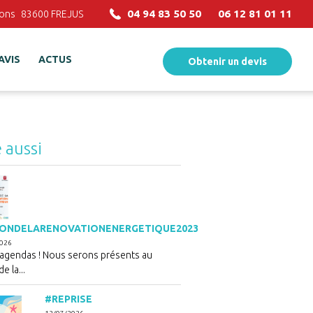
04 94 83 50 50
06 12 81 01 11
ions
83600
FREJUS
AVIS
ACTUS
Obtenir un devis
e aussi
ONDELARENOVATIONENERGETIQUE2023
2026
 agendas ! Nous serons présents au
e la...
#REPRISE