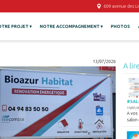
609 avenue des L
OTRE PROJET
NOTRE ACCOMPAGNEMENT
PHOTOS
13/07/2026
A lir
#SAL
13/07/
A vos
salon d