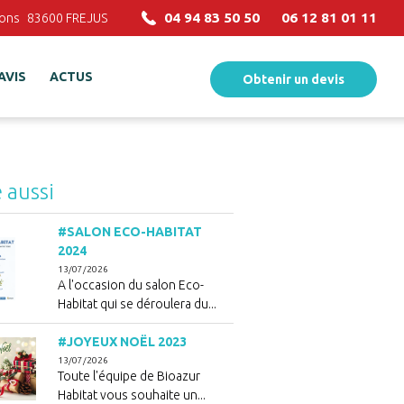
04 94 83 50 50
06 12 81 01 11
ions
83600
FREJUS
AVIS
ACTUS
Obtenir un devis
e aussi
#SALON ECO-HABITAT
2024
13/07/2026
A l'occasion du salon Eco-
Habitat qui se déroulera du...
#JOYEUX NOËL 2023
13/07/2026
Toute l'équipe de Bioazur
Habitat vous souhaite un...