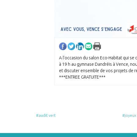
A l'occasion du salon Eco-Habitat qui s
à 19 h au gymnase Dandréis à Vence, no
et discuter ensemble de vos projets de r
***ENTREE GRATUITE***
#audit vert
#joyeux