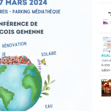
#SAL
13/07/
A vos
salon d