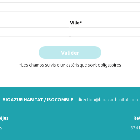
Ville
*
*Les champs suivis d'un astérisque sont obligatoires
BIOAZUR HABITAT / ISOCOMBLE
-
direction@bioazur-habitat.com
éjus
Re
ns
3741