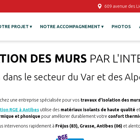
609 avenue des L
OTRE PROJET
NOTRE ACCOMPAGNEMENT
PHOTOS
ATION DES MURS
PAR L'INT
 dans le secteur du Var et des Al
chez une entreprise spécialisée pour vos
travaux d’isolation des murs
ation RGE à Antibes
utilise des
matériaux isolants de haute qualité
e
rmique et phonique
pour améliorer durablement votre
confort thermi
s intervenons rapidement à
Fréjus (83), Grasse, Antibes (06)
et alento