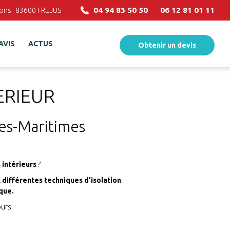
04 94 83 50 50
06 12 81 01 11
ions
83600
FREJUS
AVIS
ACTUS
Obtenir un devis
ERIEUR
pes-Maritimes
 intérieurs
?
t
différentes techniques d’isolation
que.
urs.