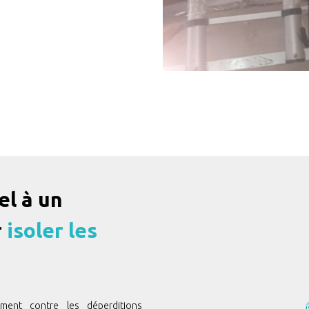
el à un
r
isoler les
ement contre les déperditions