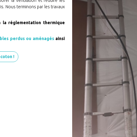
orer la ventilation et réduire les
is. Nous terminons par les travaux
 à la réglementation thermique
mbles perdus ou aménagés
ainsi
 coton !